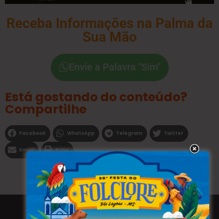
Receba Informações na Palma da
Sua Mão
Envie a Palavra "Sim"
Está gostando do conteúdo?
Compartilhe
Facebook
WhatsApp
Telegram
Twitter
Email
Print
Todos os direitos reservados a WEBFAVORITA.COM.BR