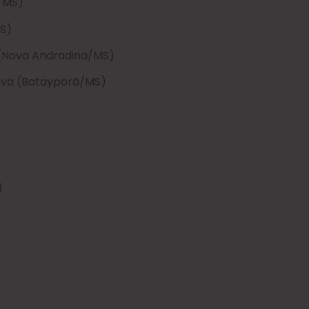
o/MS)
MS)
i (Nova Andradina/MS)
ilva (Batayporã/MS)
)