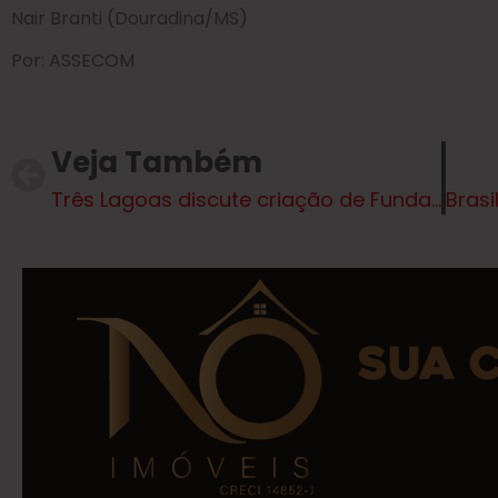
Nair Branti (Douradina/MS)
Por: ASSECOM
Veja Também
Três Lagoas discute criação de Fundações de Esporte, Turismo e Cultura com o Governo do Estado