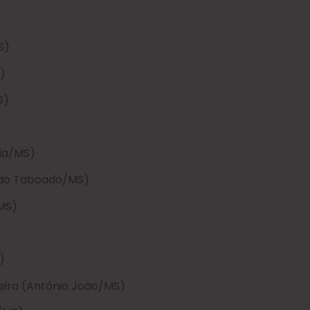
S)
)
S)
dia/MS)
a do Taboado/MS)
/MS)
)
iveira (Antônio João/MS)