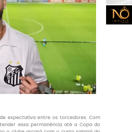
de expectativa entre os torcedores. Com
estender essa permanência até a Copa do
o o clube arcará com o custo salarial do