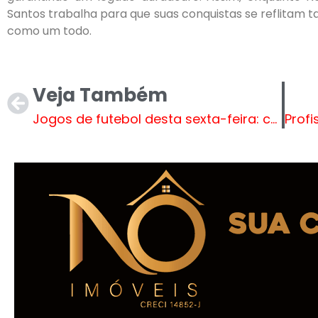
Santos trabalha para que suas conquistas se reflitam t
como um todo.
Veja Também
Jogos de futebol desta sexta-feira: confira as partidas do Paulistão e LaLiga