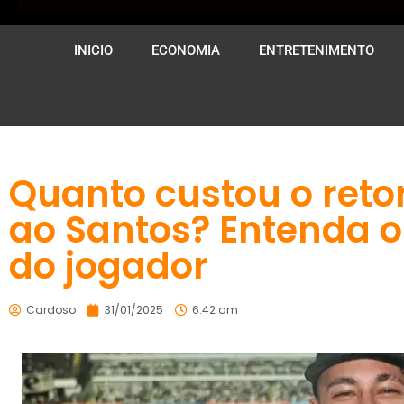
INICIO
ECONOMIA
ENTRETENIMENTO
Quanto custou o ret
ao Santos? Entenda o 
do jogador
Cardoso
31/01/2025
6:42 am