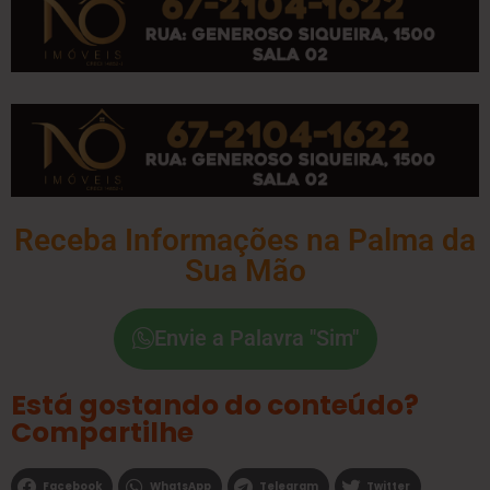
Receba Informações na Palma da
Sua Mão
Envie a Palavra "Sim"
Está gostando do conteúdo?
Compartilhe
Facebook
WhatsApp
Telegram
Twitter