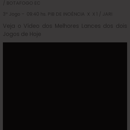
/ BOTAFOGO EC
3º Jogo – 09:40 hs. PIB DE INOÊNCIA X X 1 / JARI
Veja o Vídeo dos Melhores Lances dos dois
Jogos de Hoje