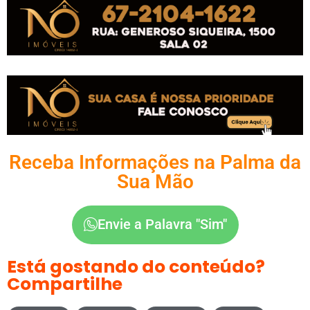
Receba Informações na Palma da
Sua Mão
Envie a Palavra "Sim"
Está gostando do conteúdo?
Compartilhe