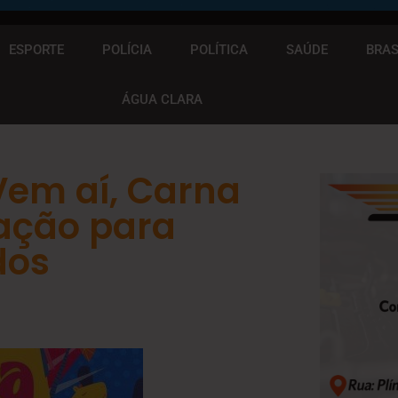
ESPORTE
POLÍCIA
POLÍTICA
SAÚDE
BRAS
ÁGUA CLARA
em aí, Carna
ação para
dos