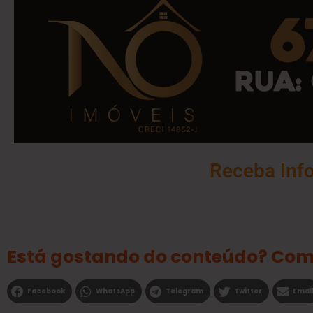
Receba Inf
Está gostando do conteúdo? Com
Facebook
WhatsApp
Telegram
Twitter
Emai