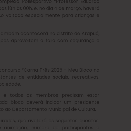
mplexo Poliesportivo “Professor Eduardo
das 18h às 00h, e, no dia 4 de março, haverá
ço voltado especialmente para crianças e
 também acontecerá no distrito de Arapuá,
ipes aproveitem a folia com segurança e
 concurso “Carna Três 2025 – Meu Bloco na
ntes de entidades sociais, recreativas,
sociedade.
s, e todos os membros precisam estar
ada bloco deverá indicar um presidente
to ao Departamento Municipal de Cultura.
rados, que avaliará os seguintes quesitos:
e e animação; número de participantes e