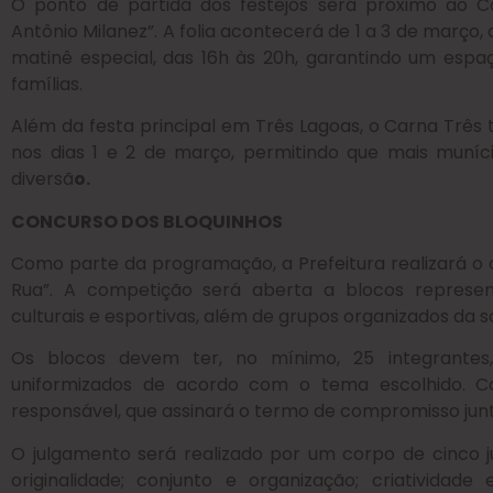
O ponto de partida dos festejos será próximo ao Co
Antônio Milanez”. A folia acontecerá de 1 a 3 de março, 
matinê especial, das 16h às 20h, garantindo um espa
famílias.
Além da festa principal em Três Lagoas, o Carna Três
nos dias 1 e 2 de março, permitindo que mais muníc
diversã
o.
CONCURSO DOS BLOQUINHOS
Como parte da programação, a Prefeitura realizará o
Rua”. A competição será aberta a blocos representa
culturais e esportivas, além de grupos organizados da 
Os blocos devem ter, no mínimo, 25 integrante
uniformizados de acordo com o tema escolhido. C
responsável, que assinará o termo de compromisso jun
O julgamento será realizado por um corpo de cinco ju
originalidade; conjunto e organização; criatividad