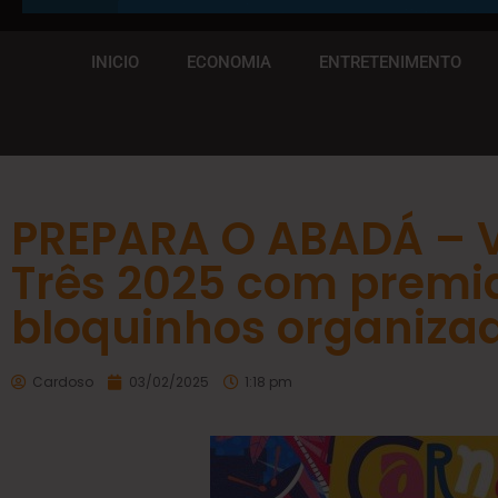
INICIO
ECONOMIA
ENTRETENIMENTO
PREPARA O ABADÁ – V
Três 2025 com premi
bloquinhos organiza
Cardoso
03/02/2025
1:18 pm