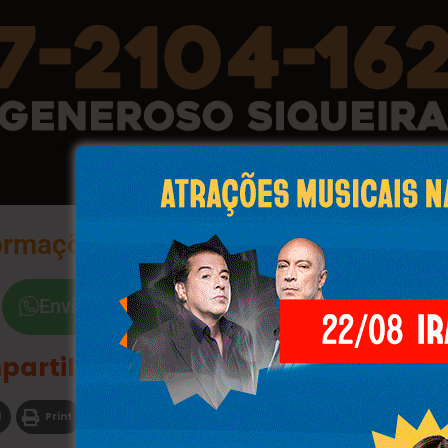
ormações na Palma da Sua Mão
Envie a Palavra "Sim"
partilhe
l
Print