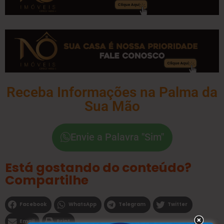
Receba Informações na Palma da
Sua Mão
Envie a Palavra "Sim"
Está gostando do conteúdo?
Compartilhe
Facebook
WhatsApp
Telegram
Twitter
Email
Print