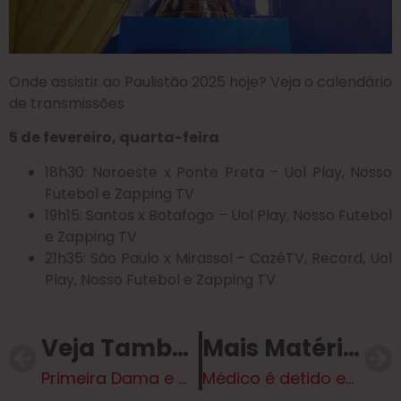
Onde assistir ao Paulistão 2025 hoje? Veja o calendário
de transmissões
5 de fevereiro, quarta-feira
18h30: Noroeste x Ponte Preta – Uol Play, Nosso
Futebol e Zapping TV
19h15: Santos x Botafogo – Uol Play, Nosso Futebol
e Zapping TV
21h35: São Paulo x Mirassol – CazéTV, Record, Uol
Play, Nosso Futebol e Zapping TV
Veja Também
Mais Matérias
Primeira Dama e Governo do Estado se reunem para falar sobre programa “Perifeirarte”
Médico é detido em Minas Gerais por estupro e importunação sexual