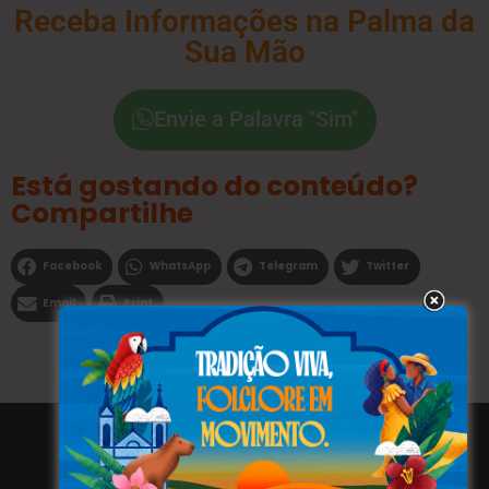
Receba Informações na Palma da
Sua Mão
Envie a Palavra "Sim"
Está gostando do conteúdo?
Compartilhe
Facebook
WhatsApp
Telegram
Twitter
Email
Print
Todos os direitos reservados a WEBFAVORITA.COM.BR