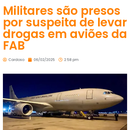
Militares são presos
por suspeita de levar
drogas em aviões da
FAB
Cardoso
06/02/2025
2:58 pm