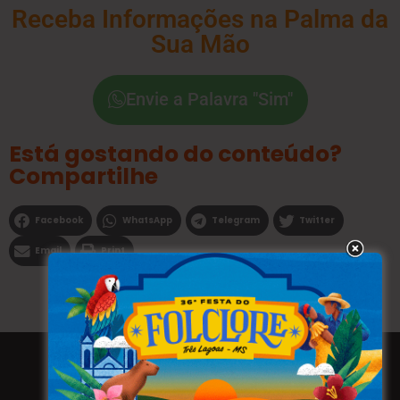
Receba Informações na Palma da
Sua Mão
Envie a Palavra "Sim"
Está gostando do conteúdo?
Compartilhe
Facebook
WhatsApp
Telegram
Twitter
Email
Print
Todos os direitos reservados a WEBFAVORITA.COM.BR