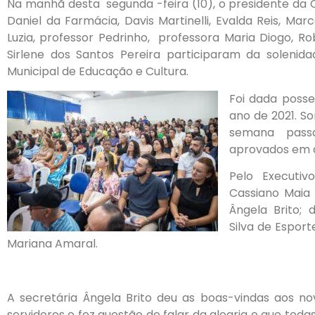
Na manhã desta segunda -feira (10), o presidente da
Daniel da Farmácia, Davis Martinelli, Evalda Reis, Mar
Luzia, professor Pedrinho, professora Maria Diogo, R
Sirlene dos Santos Pereira participaram da solenid
Municipal de Educação e Cultura.
Foi dada posse
ano de 2021. S
semana passa
aprovados em 
Pelo Executiv
Cassiano Maia 
Ângela Brito;
Silva de Esport
Mariana Amaral.
A secretária Ângela Brito deu as boas-vindas aos no
servidores e fez questão de falar da alegria e que toda