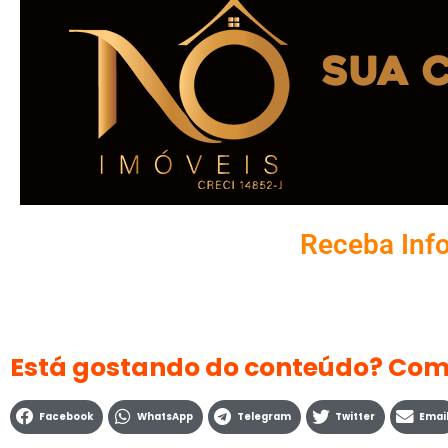
Receba Inf
Está gostando do conteúdo? Com
Facebook
WhatsApp
Telegram
Twitter
Emai