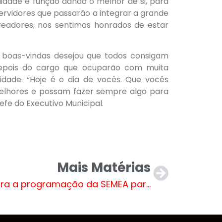
lidade e função dando o melhor de si, para
ervidores que passarão a integrar a grande
vereadores, nos sentimos honrados de estar
as boas-vindas desejou que todos consigam
 depois do cargo que ocuparão com muita
idade. “Hoje é o dia de vocês. Que vocês
elhores e possam fazer sempre algo para
efe do Executivo Municipal.
Mais Matérias
Confira a programação da SEMEA para roçada de áreas verdes no município