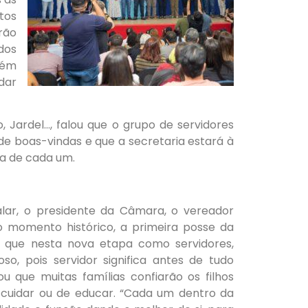
tos
rão
dos
bém
dar
, Jardel…, falou que o grupo de servidores
de boas-vindas e que a secretaria estará à
da de cada um.
alar, o presidente da Câmara, o vereador
o momento histórico, a primeira posse da
e que nesta nova etapa como servidores,
oso, pois servidor significa antes de tudo
ou que muitas famílias confiarão os filhos
 cuidar ou de educar. “Cada um dentro da