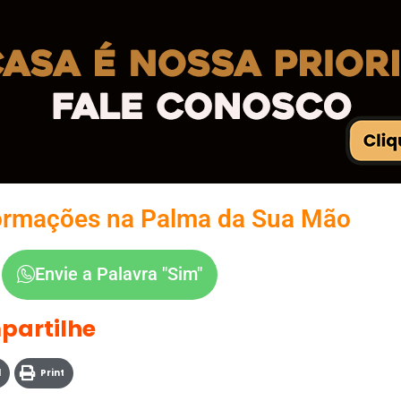
ormações na Palma da Sua Mão
Envie a Palavra "Sim"
partilhe
l
Print