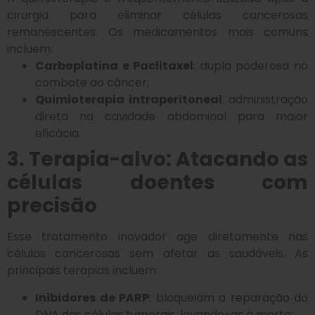
cirurgia para eliminar células cancerosas
remanescentes. Os medicamentos mais comuns
incluem:
Carboplatina e Paclitaxel
: dupla poderosa no
combate ao câncer;
Quimioterapia intraperitoneal
: administração
direta na cavidade abdominal para maior
eficácia.
3. Terapia-alvo: Atacando as
células doentes com
precisão
Esse tratamento inovador age diretamente nas
células cancerosas sem afetar as saudáveis. As
principais terapias incluem:
Inibidores de PARP
: bloqueiam a reparação do
DNA das células tumorais, levando-as à morte;