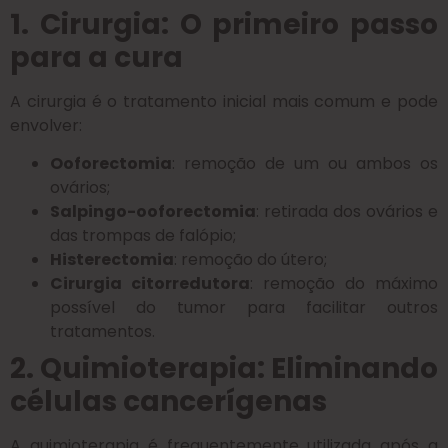
1. Cirurgia: O primeiro passo
para a cura
A cirurgia é o tratamento inicial mais comum e pode
envolver:
Ooforectomia
: remoção de um ou ambos os
ovários;
Salpingo-ooforectomia
: retirada dos ovários e
das trompas de falópio;
Histerectomia
: remoção do útero;
Cirurgia citorredutora
: remoção do máximo
possível do tumor para facilitar outros
tratamentos.
2. Quimioterapia: Eliminando
células cancerígenas
A quimioterapia é frequentemente utilizada após a