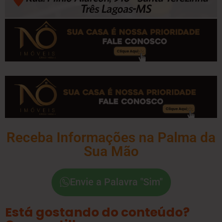
Receba Informações na Palma da
Sua Mão
Envie a Palavra "Sim"
Está gostando do conteúdo?