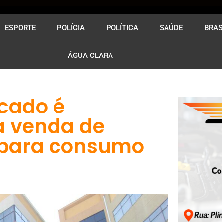
ESPORTE
POLÍCIA
POLÍTICA
SAÚDE
BRAS
ÁGUA CLARA
cado é
a venda de
 para consumo