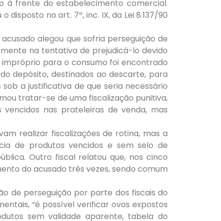
 à frente do estabelecimento comercial.
 disposto no art. 7º, inc. IX, da Lei 8.137/90
o acusado alegou que sofria perseguição de
emente na tentativa de prejudicá-lo devido
e impróprio para o consumo foi encontrado
 do depósito, destinados ao descarte, para
 sob a justificativa de que seria necessário
mou tratar-se de uma fiscalização punitiva,
 vencidos nas prateleiras de venda, mas
am realizar fiscalizações de rotina, mas a
ncia de produtos vencidos e sem selo de
blica. Outro fiscal relatou que, nos cinco
imento do acusado três vezes, sendo comum
ão de perseguição por parte dos fiscais do
ntais, “é possível verificar ovos expostos
odutos sem validade aparente, tabela do