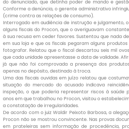
do denunciado, que detinha poder de mando e gestão
Conforme a denúncia, o gerente administrativo infringiu o
(crime contra as relações de consumo).
Interrogado em audiência de instrução e julgamento, 
alguns fiscais do Procon, que o averiguavam constant
à sua recusa em ceder favores. Sustentou que nada d
em sua loja e que os fiscais pegaram alguns produtos
fotografar. Relatou que o fiscal descartou seis mil ovos
que cada unidade apresentasse a data de validade. Afir
já que não foi comprovada a presença dos produtos
apenas no depósito, destinado à troca.
Uma das fiscais ouvidas em juízo relatou que costumav
situação do mercado do acusado indicava reincidê
inspeção, o que poderia representar riscos à saúde pú
anos em que trabalhou no Procon, visitou o estabelec
a constatação de irregularidades.
De acordo com o juiz Waldir Peixoto Barbosa, a alegaç
Procon não se mostrou convincente. Nas provas docume
em prateleiras sem informação de procedência, pr