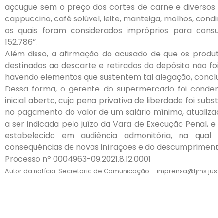
açougue sem o preço dos cortes de carne e diversos 
cappuccino, café solúvel, leite, manteiga, molhos, cond
os quais foram considerados impróprios para cons
152.786”.
Além disso, a afirmação do acusado de que os produt
destinados ao descarte e retirados do depósito não 
havendo elementos que sustentem tal alegação, conclu
Dessa forma, o gerente do supermercado foi conde
inicial aberto, cuja pena privativa de liberdade foi subst
no pagamento do valor de um salário mínimo, atualiza
a ser indicada pelo juízo da Vara de Execução Penal, e
estabelecido em audiência admonitória, na qual
consequências de novas infrações e do descumpriment
Processo nº 0004963-09.2021.8.12.0001
Autor da notícia: Secretaria de Comunicação – imprensa@tjms.jus