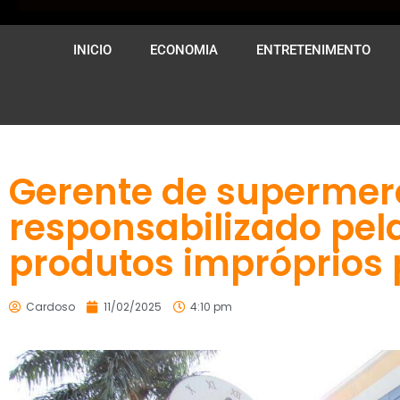
INICIO
ECONOMIA
ENTRETENIMENTO
Gerente de supermer
responsabilizado pel
produtos impróprios
Cardoso
11/02/2025
4:10 pm