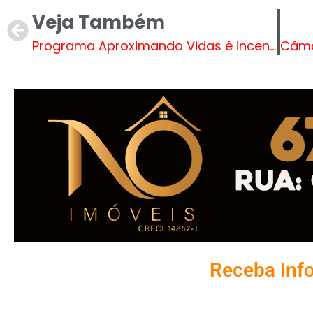
Veja Também
Programa Aproximando Vidas é incentivo para adoção em Mato Grosso do Sul
Receba Inf