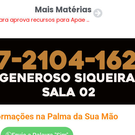
Mais Matérias
Câmara aprova recursos para Apae de Três Lagoas
ormações na Palma da Sua Mão
Envie a Palavra "Sim"