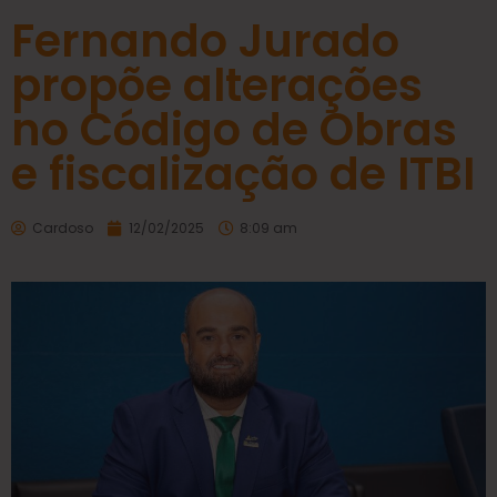
Fernando Jurado
propõe alterações
no Código de Obras
e fiscalização de ITBI
Cardoso
12/02/2025
8:09 am