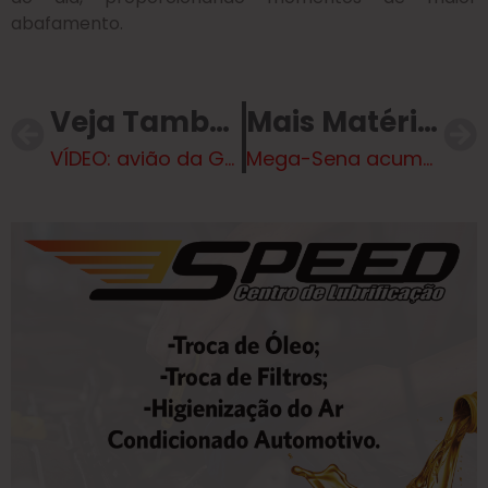
abafamento.
Veja Também
Mais Matérias
VÍDEO: avião da Gol bate em carro durante decolagem no Galeão
Mega-Sena acumula novamente e prêmio está estimado em R$ 53 milhões