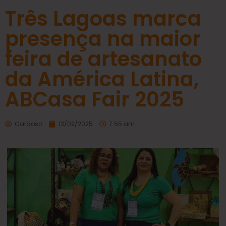
Três Lagoas marca
presença na maior
feira de artesanato
da América Latina,
ABCasa Fair 2025
Cardoso
13/02/2025
7:55 am