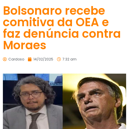
Bolsonaro recebe
comitiva da OEA e
faz denúncia contra
Moraes
Cardoso
14/02/2025
7:32 am