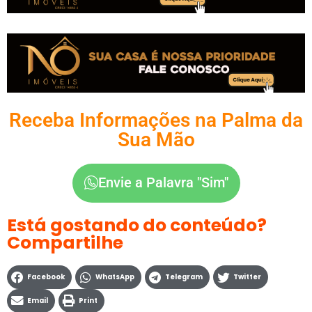
Receba Informações na Palma da
Sua Mão
Envie a Palavra "Sim"
Está gostando do conteúdo?
Compartilhe
Facebook
WhatsApp
Telegram
Twitter
Email
Print