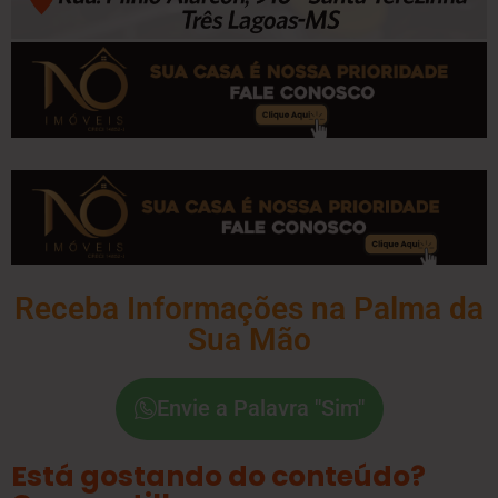
Receba Informações na Palma da
Sua Mão
Envie a Palavra "Sim"
Está gostando do conteúdo?