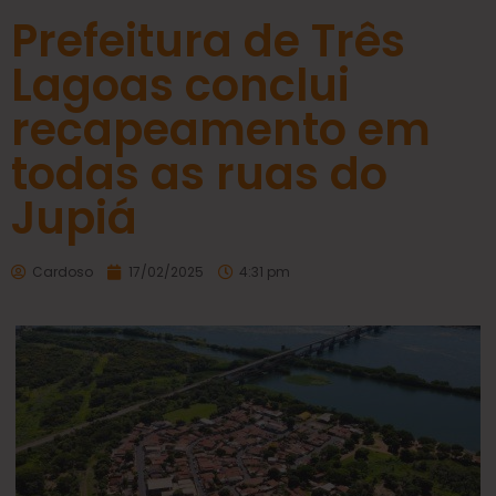
Prefeitura de Três
Lagoas conclui
recapeamento em
todas as ruas do
Jupiá
Cardoso
17/02/2025
4:31 pm