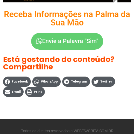
Receba Informações na Palma da
Sua Mão
Envie a Palavra "Sim"
Está gostando do conteúdo?
Compartilhe
Facebook
WhatsApp
Telegram
Twitter
Email
Print
Todos os direitos reservados a WEBFAVORITA.COM.BR