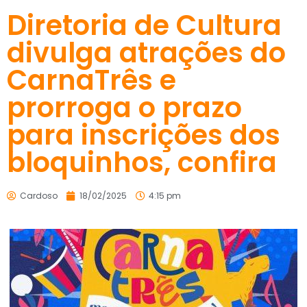
Diretoria de Cultura
divulga atrações do
CarnaTrês e
prorroga o prazo
para inscrições dos
bloquinhos, confira
Cardoso
18/02/2025
4:15 pm