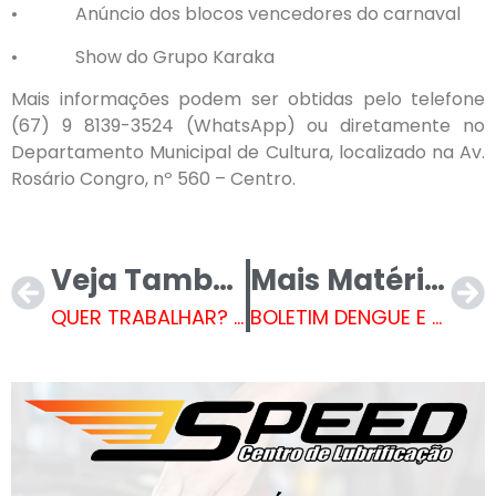
• Anúncio dos blocos vencedores do carnaval
• Show do Grupo Karaka
Mais informações podem ser obtidas pelo telefone
(67) 9 8139-3524 (WhatsApp) ou diretamente no
Departamento Municipal de Cultura, localizado na Av.
Rosário Congro, nº 560 – Centro.
Veja Também
Mais Matérias
QUER TRABALHAR? Tem 296 vagas de emprego na Casa do Trabalhador em Três Lagoas
BOLETIM DENGUE E LEISHMANIOSE – 18 de fevereiro de 2025// BOLETIM COVID-19 – 18 de fevereiro de 2025