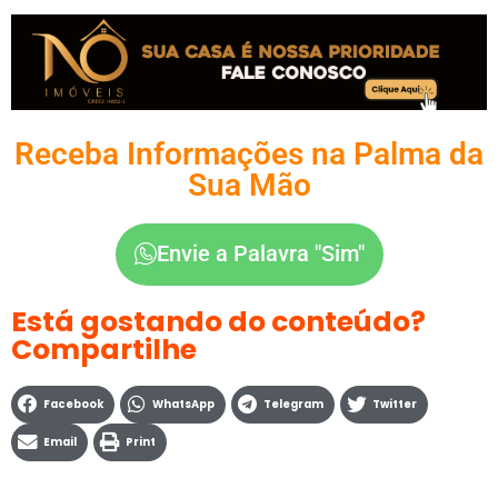
Receba Informações na Palma da
Sua Mão
Envie a Palavra "Sim"
Está gostando do conteúdo?
Compartilhe
Facebook
WhatsApp
Telegram
Twitter
Email
Print