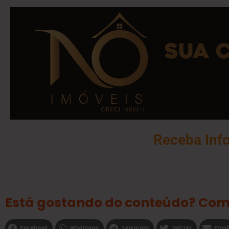
Receba Inf
Está gostando do conteúdo? Com
Facebook
WhatsApp
Telegram
Twitter
Emai