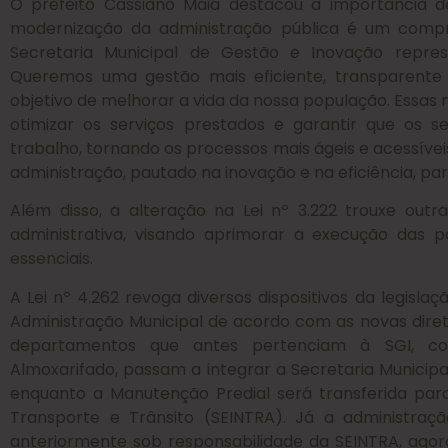
O prefeito Cassiano Maia destacou a importância de
modernização da administração pública é um compr
Secretaria Municipal de Gestão e Inovação repre
Queremos uma gestão mais eficiente, transparent
objetivo de melhorar a vida da nossa população. Essa
otimizar os serviços prestados e garantir que os 
trabalho, tornando os processos mais ágeis e acessív
administração, pautado na inovação e na eficiência, pa
Além disso, a alteração na Lei nº 3.222 trouxe outr
administrativa, visando aprimorar a execução das po
essenciais.
A Lei nº 4.262 revoga diversos dispositivos da legislaç
Administração Municipal de acordo com as novas diret
departamentos que antes pertenciam à SGI, c
Almoxarifado, passam a integrar a Secretaria Municipa
enquanto a Manutenção Predial será transferida para 
Transporte e Trânsito (SEINTRA). Já a administraçã
anteriormente sob responsabilidade da SEINTRA, agora