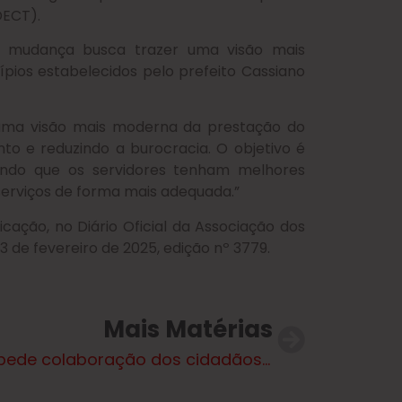
DECT).
 a mudança busca trazer uma visão mais
ípios estabelecidos pelo prefeito Cassiano
 uma visão mais moderna da prestação do
to e reduzindo a burocracia. O objetivo é
tindo que os servidores tenham melhores
serviços de forma mais adequada.”
cação, no Diário Oficial da Associação dos
 de fevereiro de 2025, edição nº 3779.
Mais Matérias
SMS pede colaboração dos cidadãos no combate à leishmaniose