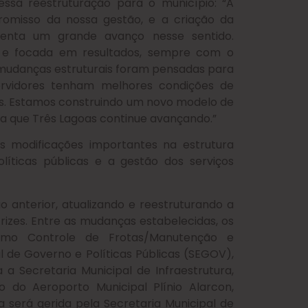
ssa reestruturação para o município: “A
omisso da nossa gestão, e a criação da
senta um grande avanço nesse sentido.
e e focada em resultados, sempre com o
s mudanças estruturais foram pensadas para
servidores tenham melhores condições de
eis. Estamos construindo um novo modelo de
ra que Três Lagoas continue avançando.”
as modificações importantes na estrutura
líticas públicas e a gestão dos serviços
ão anterior, atualizando e reestruturando a
rizes. Entre as mudanças estabelecidas, os
omo Controle de Frotas/Manutenção e
l de Governo e Políticas Públicas (SEGOV),
a Secretaria Municipal de Infraestrutura,
o do Aeroporto Municipal Plínio Alarcon,
 será gerida pela Secretaria Municipal de