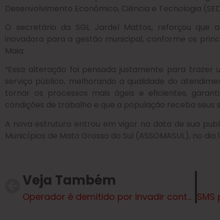
Desenvolvimento Econômico, Ciência e Tecnologia (SE
O secretário da SGI, Jardel Mattos, reforçou que
inovadora para a gestão municipal, conforme os princ
Maia:
“Essa alteração foi pensada justamente para trazer
serviço público, melhorando a qualidade do atendimen
tornar os processos mais ágeis e eficientes, garan
condições de trabalho e que a população receba seus 
A nova estrutura entrou em vigor na data de sua publi
Municípios de Mato Grosso do Sul (ASSOMASUL), no dia 13
Veja Também
Operador é demitido por invadir contas de Neymar e Leonardo; entenda o caso