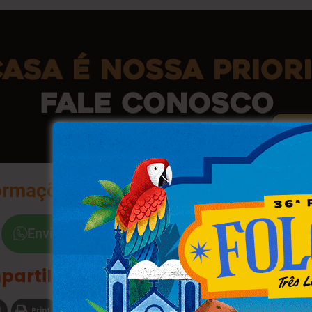
ormações na Palma da Sua Mão
Envie a Palavra "Sim"
partilhe
l
Print