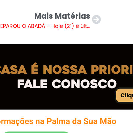
Mais Matérias
JÁ PREPAROU O ABADÁ – Hoje (21) é último dia para inscrição de bloquinhos no CarnaTrês 2025
ormações na Palma da Sua Mão