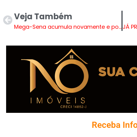
Veja Também
Mega-Sena acumula novamente e pode pagar prêmio de R$ 120 milhões
Receba Inf