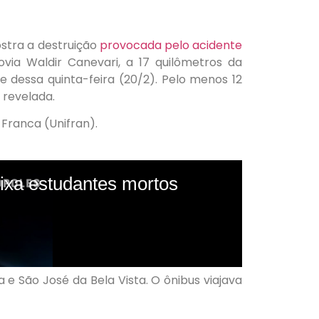
ostra a destruição
provocada pelo acidente
via Waldir Canevari, a 17 quilômetros da
e dessa quinta-feira (20/2). Pelo menos 12
 revelada.
Franca (Unifran).
 e São José da Bela Vista. O ônibus viajava