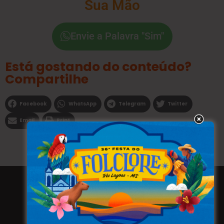
Sua Mão
Envie a Palavra "Sim"
Está gostando do conteúdo?
Compartilhe
Facebook
WhatsApp
Telegram
Twitter
Email
Print
Todos os direitos reservados a WEBFAVORITA.COM.BR