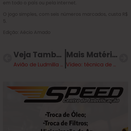
em todo o país ou pela internet.
O jogo simples, com seis números marcados, custa R$
5.
Edição: Aécio Amado
Veja Também
Mais Matérias
Avião de Ludmilla sofre falha e faz pouso de emergência; cantora revela detalhes
Vídeo: técnica de enfermagem quebra braço de menina acamada no DF