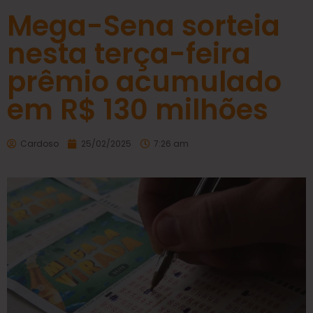
Mega-Sena sorteia
nesta terça-feira
prêmio acumulado
em R$ 130 milhões
Cardoso
25/02/2025
7:26 am