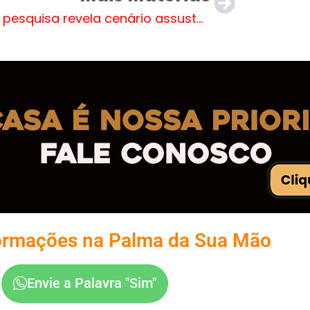
Nova pesquisa revela cenário assustador para Lula em Goiás
ormações na Palma da Sua Mão
Envie a Palavra "Sim"