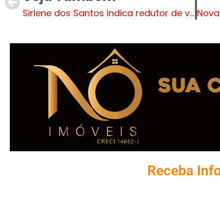
Sirlene dos Santos indica redutor de velocidade, pintura de faixas e endocrinologista infantil
Receba Inf