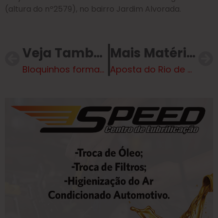
(altura do nº2579), no bairro Jardim Alvorada.
Veja Também
Mais Matérias
Bloquinhos formados para o CarnaTrês 2025 se reúnem para alinhar últimos detalhes da competição
Aposta do Rio de Janeiro acerta Mega-Sena e vai ganhar R$ 131 milhões