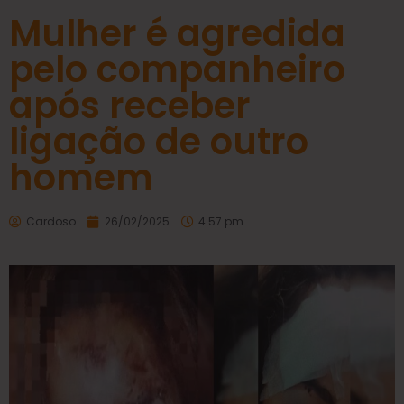
Mulher é agredida
pelo companheiro
após receber
ligação de outro
homem
Cardoso
26/02/2025
4:57 pm