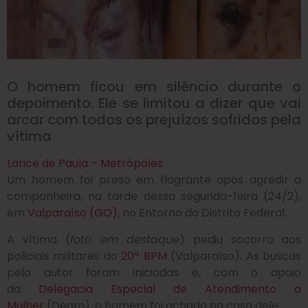
O homem ficou em silêncio durante o
depoimento. Ele se limitou a dizer que vai
arcar com todos os prejuízos sofridos pela
vítima
Larice de Paula – Metrópoles
Um homem foi preso em flagrante após agredir a
companheira, na tarde dessa segunda-feira (24/2),
em
Valparaíso (GO)
, no Entorno do Distrito Federal.
A vítima (
foto em destaque
) pediu socorro aos
policiais militares do
20º BPM
(Valparaíso). As buscas
pelo autor foram iniciadas e, com o apoio
da
Delegacia Especial de Atendimento a
Mulher
(Deam), o homem foi achado na casa dele.