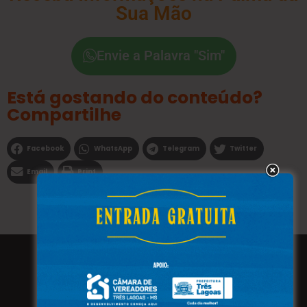
Sua Mão
Envie a Palavra "Sim"
Está gostando do conteúdo?
Compartilhe
Facebook
WhatsApp
Telegram
Twitter
Email
Print
Todos os direitos reservados a WEBFAVORITA.COM.BR