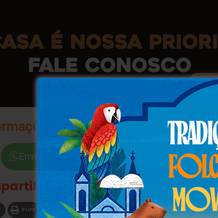
ormações na Palma da Sua Mão
Envie a Palavra "Sim"
partilhe
l
Print