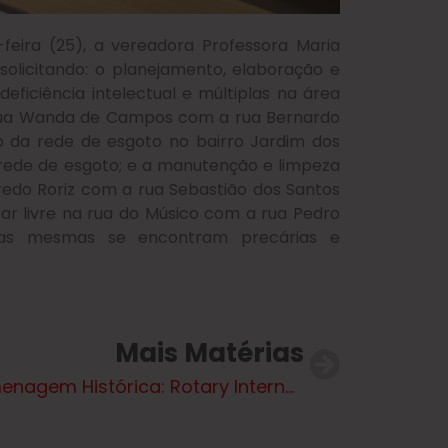
-feira (25), a vereadora Professora Maria
solicitando: o planejamento, elaboração e
eficiência intelectual e múltiplas na área
a rua Wanda de Campos com a rua Bernardo
o da rede de esgoto no bairro Jardim dos
a rede de esgoto; e a manutenção e limpeza
fredo Roriz com a rua Sebastião dos Santos
r livre na rua do Músico com a rua Pedro
e as mesmas se encontram precárias e
Mais Matérias
“Homenagem Histórica: Rotary Internacional Completa 120 Anos Câmara Municipal de Três Lagoas Presta Homenagem ao Rotary Internacional”