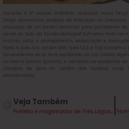
Durante a 3ª sessão ordinária, realizada nesta terça
Diogo apresentou pedidos de indicação ao Executivo, 
execução de um jardim sensorial para portadores de d
verde ao lado da Escola Municipal Eufrosina Pinto n
Antônio Leite; o planejamento, elaboração e execuçã
Ypês 4, pois nos Jardim dos Ypês 1,2,3 e 5 já contém 
na academia ao ar livre localizada na rua Otávio Sige
no bairro Santos Dumont, e também na academia ao a
Claudino da Silva no Jardim das Violetas, ond
abandonadas.
Veja Também
Prefeito e magistrados de Três Lagoas discutem parcerias e reforçam apoio no desenvolvimento da “Casa da Mulher Brasileira”