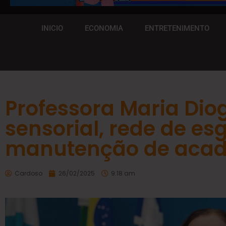
INICIO
ECONOMIA
ENTRETENIMENTO
Professora Maria Dio
sensorial, rede de es
manutenção de acade
Cardoso
26/02/2025
9:18 am