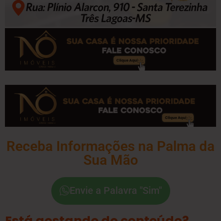
Receba Informações na Palma da
Sua Mão
Envie a Palavra "Sim"
Está gostando do conteúdo?