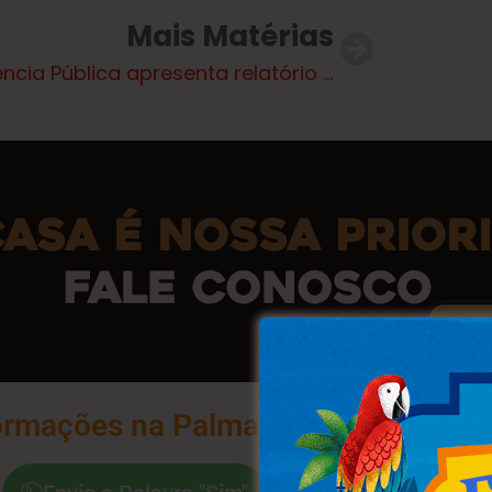
Mais Matérias
Audiência Pública apresenta relatório da saúde e prestação de contas do último quadrimestre de 2024
ormações na Palma da Sua Mão