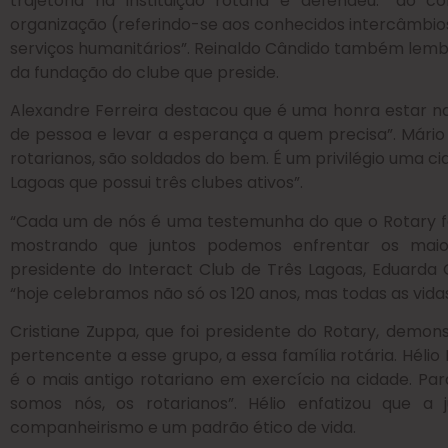
trajetória na instituição rotária e defendeu: “ao
organização (referindo-se aos conhecidos intercâmbio
serviços humanitários”. Reinaldo Cândido também lemb
da fundação do clube que preside.
Alexandre Ferreira destacou que é uma honra estar na
de pessoa e levar a esperança a quem precisa”. Mário
rotarianos, são soldados do bem. É um privilégio uma c
Lagoas que possui três clubes ativos”.
“Cada um de nós é uma testemunha do que o Rotary f
mostrando que juntos podemos enfrentar os maior
presidente do Interact Club de Três Lagoas, Eduarda 
“hoje celebramos não só os 120 anos, mas todas as vid
Cristiane Zuppa, que foi presidente do Rotary, demon
pertencente a esse grupo, a essa família rotária. Héli
é o mais antigo rotariano em exercício na cidade. Pa
somos nós, os rotarianos”. Hélio enfatizou que a
companheirismo e um padrão ético de vida.