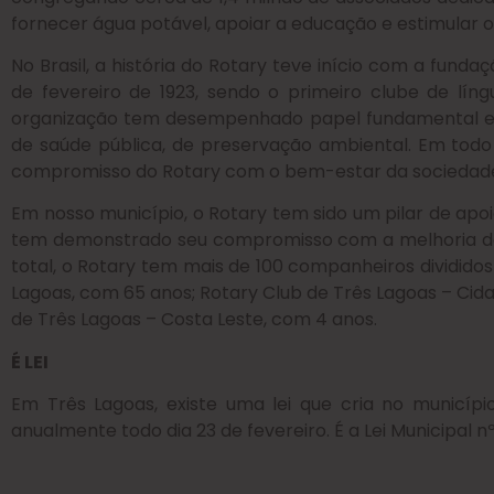
fornecer água potável, apoiar a educação e estimular
No Brasil, a história do Rotary teve início com a funda
de fevereiro de 1923, sendo o primeiro clube de lí
organização tem desempenhado papel fundamental em di
de saúde pública, de preservação ambiental. Em todo 
compromisso do Rotary com o bem-estar da sociedade 
Em nosso município, o Rotary tem sido um pilar de apoi
tem demonstrado seu compromisso com a melhoria da 
total, o Rotary tem mais de 100 companheiros divididos
Lagoas, com 65 anos; Rotary Club de Três Lagoas – Cida
de Três Lagoas – Costa Leste, com 4 anos.
É LEI
Em Três Lagoas, existe uma lei que cria no municípi
anualmente todo dia 23 de fevereiro. É a Lei Municipal n