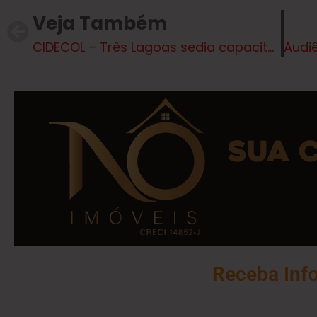
Veja Também
CIDECOL – Três Lagoas sedia capacitação sobre ICMS Ecológico para gestão de resíduos sólidos urbanos
Receba Inf