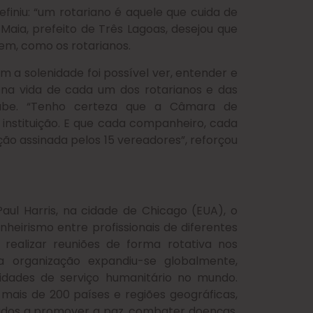
iniu: “um rotariano é aquele que cuida de
aia, prefeito de Três Lagoas, desejou que
em, como os rotarianos.
 a solenidade foi possível ver, entender e
 na vida de cada um dos rotarianos e das
lube. “Tenho certeza que a Câmara de
instituição. E que cada companheiro, cada
ão assinada pelos 15 vereadores”, reforçou
ul Harris, na cidade de Chicago (EUA), o
eirismo entre profissionais de diferentes
 realizar reuniões de forma rotativa nos
a organização expandiu-se globalmente,
idades de serviço humanitário no mundo.
mais de 200 países e regiões geográficas,
ados a promover a paz, combater doenças,