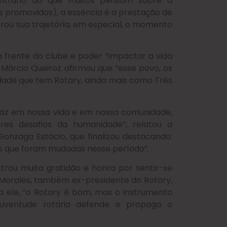
 contrário do que muitos pensam sobre a
s promovidos), a essência é a prestação de
rou sua trajetória, em especial, o momento
 frente do clube e poder “impactar a vida
 Márcio Queiroz afirmou que “esse povo, os
idade que tem Rotary, ainda mais como Três
az em nossa vida e em nossa comunidade,
es desafios da humanidade”, relatou a
Gonzaga Estácio, que finalizou destacando:
as que foram mudadas nesse período”.
strou muita gratidão e honra por sentir-se
o Morales, também ex-presidente do Rotary,
ra ele, “o Rotary é bom, mas o instrumento
 juventude rotária defende e propaga o