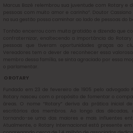
Marcus Bazé relembrou sua juventude com Rotary e def
pessoas com muito amor e carinho”. Doutor Cassiano M
na sua gestão possa caminhar ao lado de pessoas do b
Tonhão encerrou com muita gratidão e dizendo que com
confraternizar, enaltecendo a importância do Rotary
pessoas que tiveram oportunidades graças ao c
Vereadores tem o dever de reconhecer essa valorosa 
membro dessa família, se sinta agraciado por essa moç
o parlamentar.
O ROTARY
Fundado em 23 de fevereiro de 1905 pelo advogado Pa
Rotary nasceu com o propósito de fomentar o companh
áreas. O nome “Rotary” deriva da prática inicial de
escritórios dos membros. Ao longo das décadas, 
tornando-se uma das maiores e mais influentes ent
Atualmente, o Rotary Internacional está presente em 
congregando cerca de 1,4 milhão de associados dedic