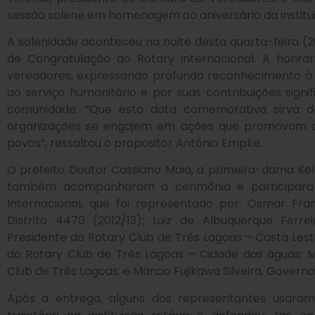
sessão solene em homenagem ao aniversário da institui
A solenidade aconteceu na noite desta quarta-feira 
de Congratulação ao Rotary Internacional. A honrar
vereadores, expressando profundo reconhecimento à i
ao serviço humanitário e por suas contribuições sign
comunidade. “Que esta data comemorativa sirva de
organizações se engajem em ações que promovam o
povos”, ressaltou o propositor Antônio Empke.
O prefeito Doutor Cassiano Maia, a primeira-dama Kel
também acompanharam a cerimônia e participara
Internacional, que foi representado por: Osmar Fra
Distrito 4470 (2012/13); Luiz de Albuquerque Ferrei
Presidente do Rotary Club de Três Lagoas – Costa Leste
do Rotary Club de Três Lagoas – Cidade das águas; M
Club de Três Lagoas; e Márcio Fujikawa Silveira, Govern
Após a entrega, alguns dos representantes usaram