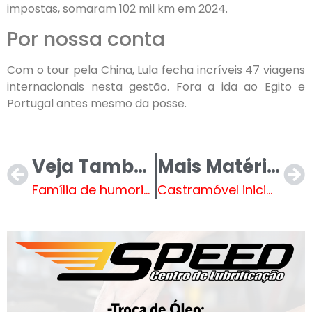
impostas, somaram 102 mil km em 2024.
Por nossa conta
Com o tour pela China, Lula fecha incríveis 47 viagens
internacionais nesta gestão. Fora a ida ao Egito e
Portugal antes mesmo da posse.
Veja Também
Mais Matérias
Família de humorista morto denuncia “descaso” de colegas do SBT
Castramóvel inicia 68ª etapa na Clínica da Criança com atendimentos gratuitos para cães e gatos