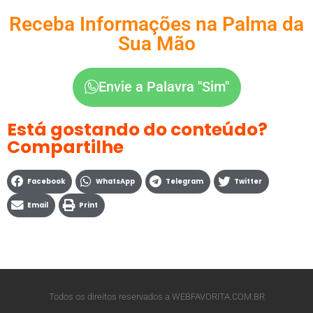
Receba Informações na Palma da
Sua Mão
Envie a Palavra "Sim"
Está gostando do conteúdo?
Compartilhe
Facebook
WhatsApp
Telegram
Twitter
Email
Print
Todos os direitos reservados a WEBFAVORITA.COM.BR