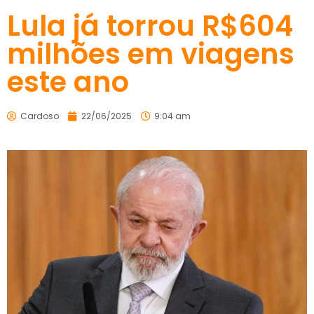
Lula já torrou R$604
milhões em viagens
este ano
Cardoso
22/06/2025
9:04 am