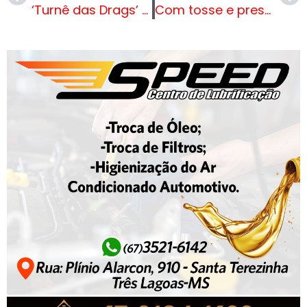
‘Turnê das Drags’ complica ministro da Educação
Com tosse e pressão alta, Bolsonaro tem pneumonia viral