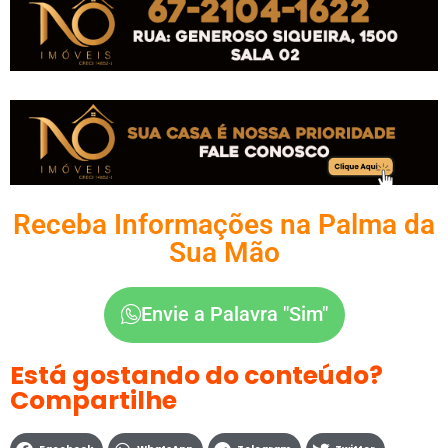
Receba Informações na Palma da
Sua Mão
Envie a Palavra "Sim"
Está gostando do conteúdo?
Compartilhe