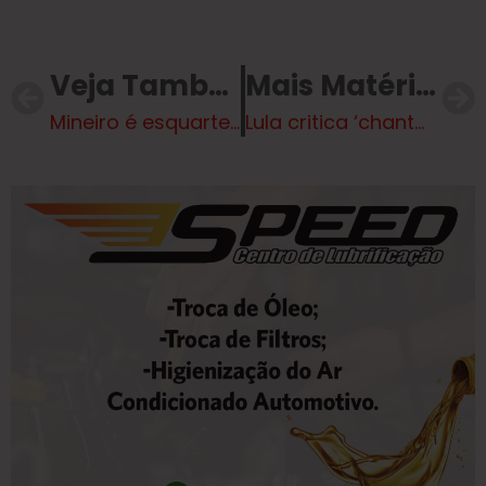
Veja Também
Mais Matérias
Mineiro é esquartejado e triturado em liquidificador no Rio
Lula critica ‘chantagem inaceitável’ de Trump e diz que ‘tarifaço’ tem apoio de políticos ‘traidores da pátria’