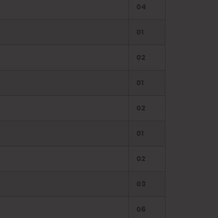
04
01
02
01
02
01
02
03
06