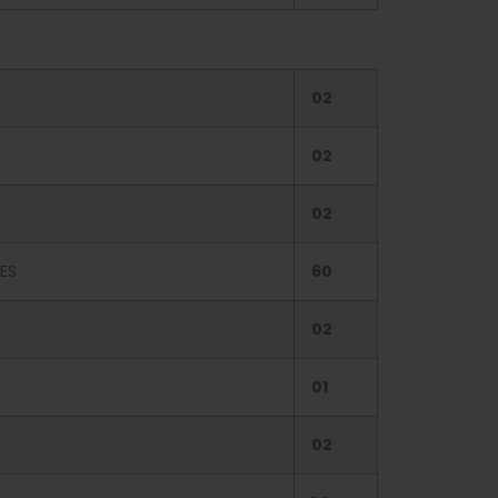
02
02
02
ES
60
02
01
02