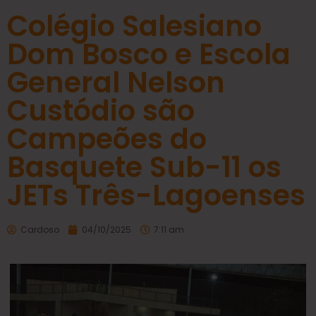
Colégio Salesiano
Dom Bosco e Escola
General Nelson
Custódio são
Campeões do
Basquete Sub-11 os
JETs Três-Lagoenses
Cardoso
04/10/2025
7:11 am