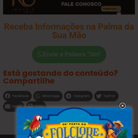
Receba Informações na Palma da
Sua Mão
Envie a Palavra "Sim"
Está gostando do conteúdo?
Compartilhe
Facebook
WhatsApp
Telegram
Twitter
Email
Print