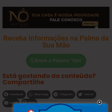
Receba Informações na Palma da
Sua Mão
Envie a Palavra "Sim"
Está gostando do conteúdo?
Compartilhe
Facebook
WhatsApp
Telegram
Twitter
Email
Print