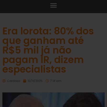
Era lorota: 80% dos
que ganham até
R$5 mil já não
pagam IR, dizem
especialistas
Cardoso
10/11/2025
7:14 am