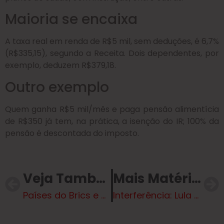
Maioria se encaixa
A taxa real em renda de R$5 mil, sem deduções, é 6,7%
(R$335,15), segundo a Receita. Dois dependentes, por
exemplo, deduzem R$379,18.
Outro exemplo
Quem ganha R$5 mil/mês e paga pensão alimentícia
de R$350 já tem, na prática, a isenção do IR; 100% da
pensão é descontada do imposto.
Veja Também
Mais Matérias
Países do Brics e até Mercosul ignoram Lula e não aparecem na cúpula da COP30
Interferência: Lula deu bronca em Motta contra relatoria de Derrite