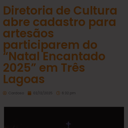
Diretoria de Cultura
abre cadastro para
artesãos
participarem do
“Natal Encantado
2025” em Três
Lagoas
Cardoso
02/12/2025
6:32 pm