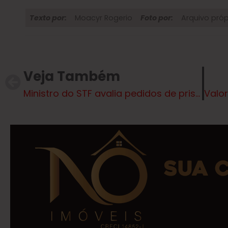
Texto por:
Moacyr Rogerio
Foto por:
Arquivo próp
Veja Também
Ministro do STF avalia pedidos de prisão de Lulinha, filho de Lula