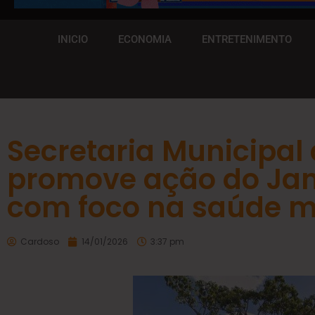
INICIO
ECONOMIA
ENTRETENIMENTO
Secretaria Municipal
promove ação do Jan
com foco na saúde m
Cardoso
14/01/2026
3:37 pm