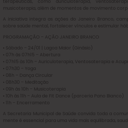
terapêuticas, como auriculoterapia, ventosaterap
musicoterapia, além de momentos de movimento corpor
A iniciativa integra as ações do Janeiro Branco, ca
sobre saúde mental, fortalecer vínculos e estimular hábi
PROGRAMAÇÃO – AÇÃO JANEIRO BRANCO
• Sábado – 24/01 | Lagoa Maior (Ginásio)
• 07h às 07h15 – Abertura
• 07h15 às 10h – Auriculoterapia, Ventosaterapia e Acu
• 07h30 – Yoga
• 08h – Dança Circular
• 08h30 – Meditação
• 09h às 10h – Musicoterapia
• 10h às 11h – Aula de Fit Dance (parceria Pano Bianco)
• 11h – Encerramento
A Secretaria Municipal de Saúde convida toda a comun
mente é essencial para uma vida mais equilibrada, saud