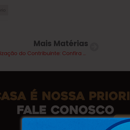
rio
Mais Matérias
Valorização do Contribuinte: Confira a lista dos ganhadores da Campanha IPTU Premiado 2025 sorteados nesta segunda (12)