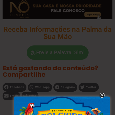
Receba Informações na Palma da
Sua Mão
Envie a Palavra "Sim"
Está gostando do conteúdo?
Compartilhe
Facebook
WhatsApp
Telegram
Twitter
Email
Print