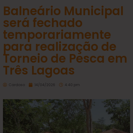
Balneário Municipal
será fechado
temporariamente
para realização de
Torneio de Pesca em
Três Lagoas
Cardoso
14/04/2026
4:40 pm