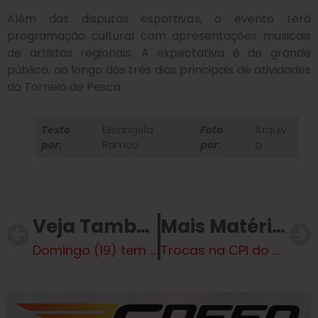
Além das disputas esportivas, o evento terá
programação cultural com apresentações musicais
de artistas regionais. A expectativa é de grande
público, ao longo dos três dias principais de atividades
do Torneio de Pesca.
Texto
Elisangela
Foto
Arquiv
por:
Ramos
por:
o
Veja Também
Mais Matérias
Domingo (19) tem mais uma edição do “A Rua é Nossa” com lazer, cultura e gastronomia para todos
Trocas na CPI do Crime buscam barrar pedido de impeachment de PGR e ministros do STF