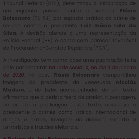
Tribunal Federal (STF), determinou a instauração de
um inquérito policial contra o senador
Flávio
Bolsonaro
(PL-RJ) por suposta prática do crime de
calúnia contra o presidente
Luiz Inácio Lula da
Silva
.
A decisão atende a uma representação da
Polícia Federal (PF) e conta com parecer favorável
da Procuradoria-Geral da República (PGR)
.
A investigação tem como base uma publicação feita
pelo parlamentar
na rede social X, no dia 3 de janeiro
de 2026
.
No post,
Flávio Bolsonaro
compartilhou
imagens do presidente da Venezuela,
Nicolás
Maduro
, e de
Lula
, acompanhadas de um texto
afirmando que o petista “será delatado”
.
A postagem,
no ar até a publicação deste texto, associava o
presidente a crimes como tráfico internacional de
drogas e armas, lavagem de dinheiro, suporte a
terroristas e fraudes eleitorais
.
+ Defesa de Jair Bolsonaro processa Janones por