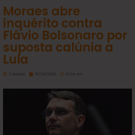
Moraes abre
inquérito contra
Flávio Bolsonaro por
suposta calúnia a
Lula
Cardoso
15/04/2026
10:04 am