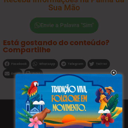
Sua Mão
Envie a Palavra "Sim"
Está gostando do conteúdo?
Compartilhe
Facebook
WhatsApp
Telegram
Twitter
Email
Print
Todos os direitos reservados a WEBFAVORITA.COM.BR