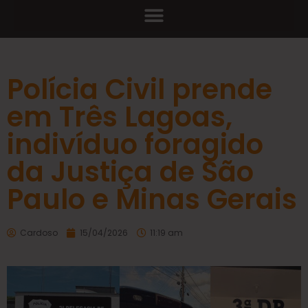
Polícia Civil prende
em Três Lagoas,
indivíduo foragido
da Justiça de São
Paulo e Minas Gerais
Cardoso
15/04/2026
11:19 am