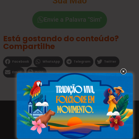
Sua Mão
Envie a Palavra "Sim"
Está gostando do conteúdo?
Compartilhe
Facebook
WhatsApp
Telegram
Twitter
Email
Print
Todos os direitos reservados a WEBFAVORITA.COM.BR