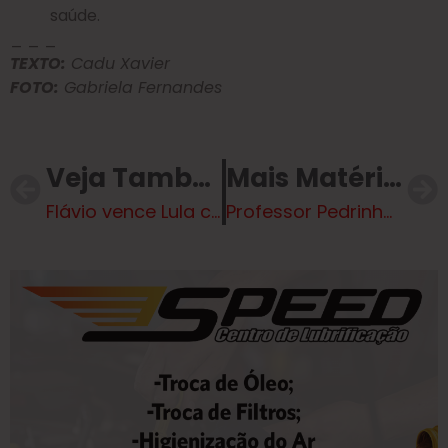
saúde.
_ _ _
TEXTO:
Cadu Xavier
FOTO:
Gabriela Fernandes
Veja Também
Mais Matérias
Flávio vence Lula com 42% a 40% no segundo turno, diz pesquisa
Professor Pedrinho Junior indica melhorias em pontos turísticos