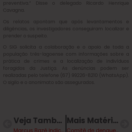
preventiva.” Disse o delegado Ricardo Henrique
Cavagna.
Os relatos apontam que após levantamentos e
diligências, os investigadores conseguiram localizar e
prender o suspeito.
O SIG solicita a colaboração e o apoio de toda a
população três-lagoense com informações sobre a
prática de crimes e a localização de indivíduos
foragidos da Justiça. As denúncias podem ser
realizadas pelo telefone (67) 99226-8210 (WhatsApp).
O sigilo e o anonimato são assegurados.
Veja Também
Mais Matérias
Marcus Bazé indica semáforo, ciclovia e mais vagas de estacionamento
Comitê de dengue reforça ações de combate ao Aedes aegypti em Três Lagoas