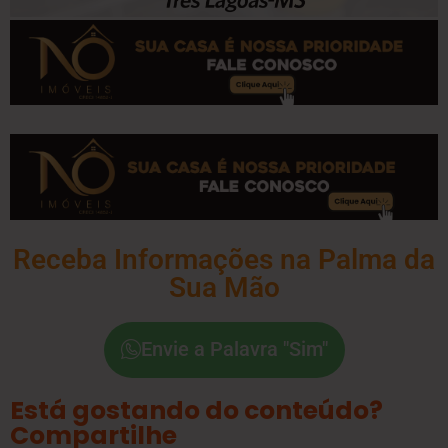
Receba Informações na Palma da
Sua Mão
Envie a Palavra "Sim"
Está gostando do conteúdo?
Compartilhe