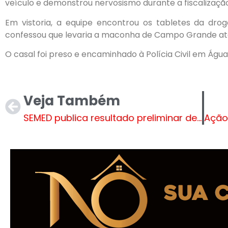
veículo e demonstrou nervosismo durante a fiscalização
Em vistoria, a equipe encontrou os tabletes da dro
confessou que levaria a maconha de Campo Grande até
O casal foi preso e encaminhado à Polícia Civil em Água
Veja Também
SEMED publica resultado preliminar de Análise Curricular da MS Alfabetiza