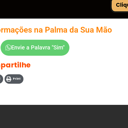
ormações na Palma da Sua Mão
Envie a Palavra "Sim"
partilhe
l
Print