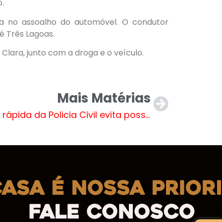
.
ga no assoalho do automóvel. O condutor
 Três Lagoas.
 Clara, junto com a droga e o veículo.
Mais Matérias
Ação rápida da Policia Civil evita possível feminicídio em Água Clara