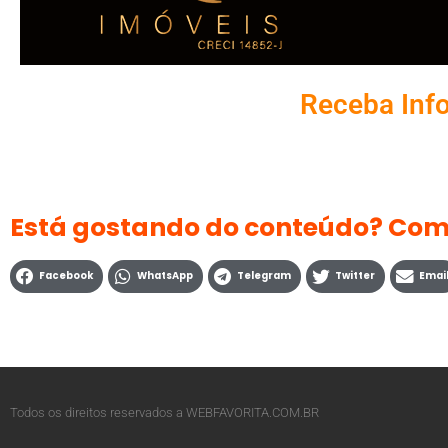
Receba Inf
Está gostando do conteúdo? Com
Facebook
WhatsApp
Telegram
Twitter
Emai
Todos os direitos reservados a WEBFAVORITA.COM.BR