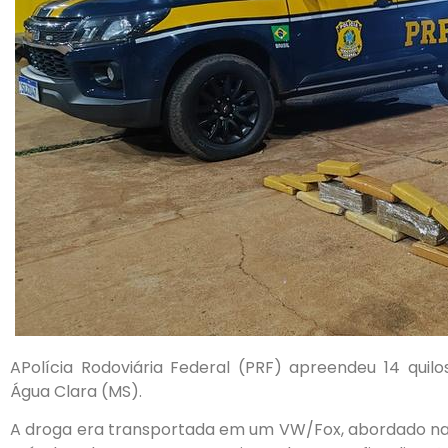
APolícia Rodoviária Federal (PRF) apreendeu 14 quil
Água Clara (MS).
A droga era transportada em um VW/Fox, abordado na B