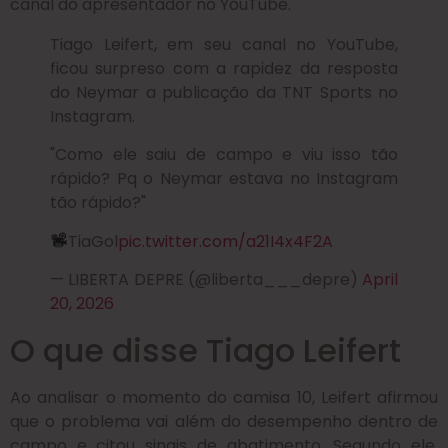
canal do apresentador no YouTube.
Tiago Leifert, em seu canal no YouTube,
ficou surpreso com a rapidez da resposta
do Neymar a publicação da TNT Sports no
Instagram.
"Como ele saiu de campo e viu isso tão
rápido? Pq o Neymar estava no Instagram
tão rápido?"
TiaGol
pic.twitter.com/a21I4x4F2A
— LIBERTA DEPRE (@liberta___depre)
April
20, 2026
O que disse Tiago Leifert
Ao analisar o momento do camisa 10, Leifert afirmou
que o problema vai além do desempenho dentro de
campo e citou sinais de abatimento. Segundo ele,