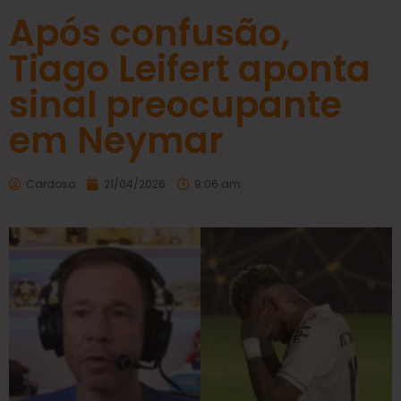
Após confusão,
Tiago Leifert aponta
sinal preocupante
em Neymar
Cardoso
21/04/2026
9:06 am