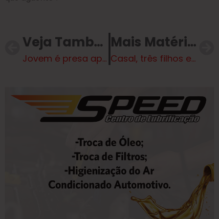
Veja Também
Mais Matérias
Jovem é presa após atear fogo e matar atendente por ciúmes em MG. Veja vídeo
Casal, três filhos e avó morrem em grave acidente na BR-251 em MG