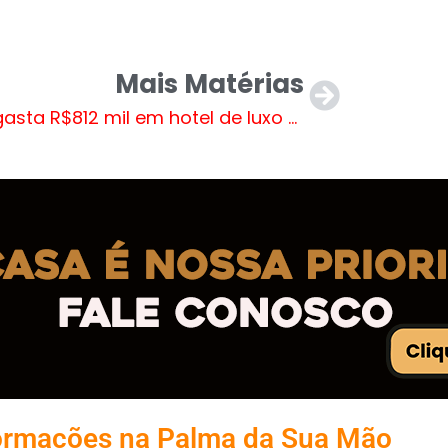
Mais Matérias
Lula gasta R$812 mil em hotel de luxo na Alemanha
ormações na Palma da Sua Mão