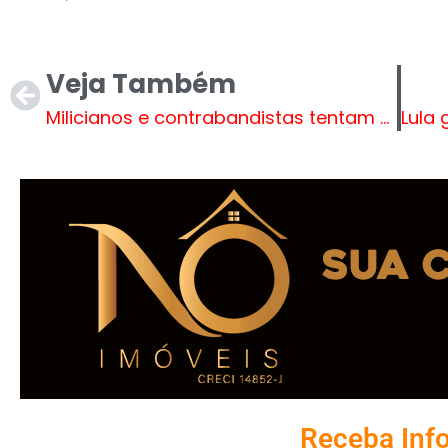
Veja Também
Milicianos e contrabandistas tentam usar decisão de Moraes para anular investigações
Receba Inf