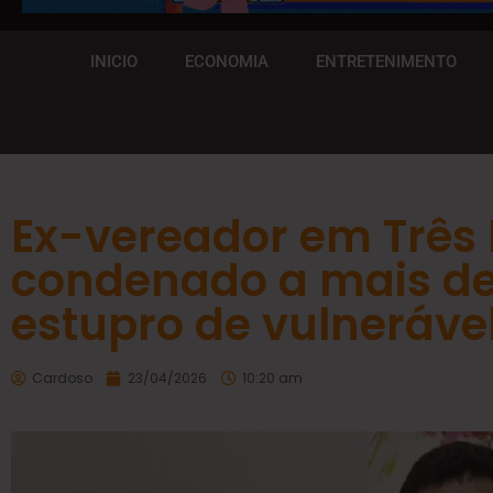
INICIO
ECONOMIA
ENTRETENIMENTO
Ex-vereador em Três 
condenado a mais de
estupro de vulneráve
Cardoso
23/04/2026
10:20 am