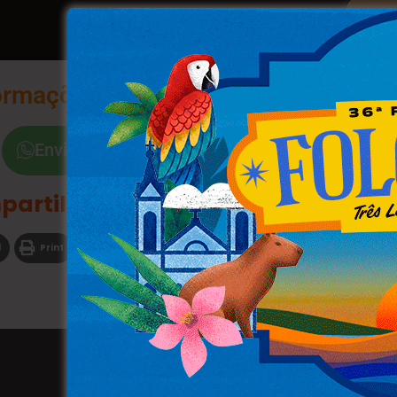
ormações na Palma da Sua Mão
Envie a Palavra "Sim"
partilhe
l
Print