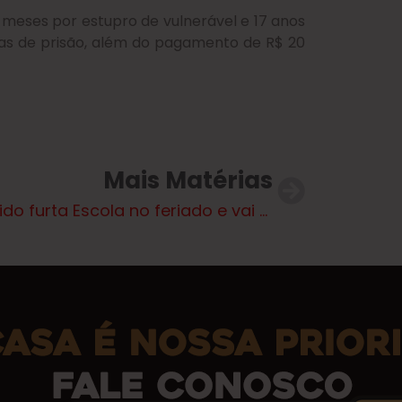
 meses por estupro de vulnerável e 17 anos
das de prisão, além do pagamento de R$ 20
Mais Matérias
Bandido furta Escola no feriado e vai parar na cadeia em Três Lagoas