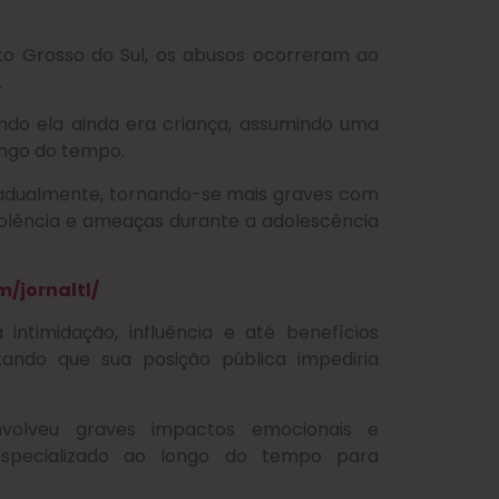
to Grosso do Sul, os abusos ocorreram ao
.
ndo ela ainda era criança, assumindo uma
ongo do tempo.
radualmente, tornando-se mais graves com
violência e ameaças durante a adolescência
/jornaltl/
intimidação, influência e até benefícios
tando que sua posição pública impediria
volveu graves impactos emocionais e
especializado ao longo do tempo para