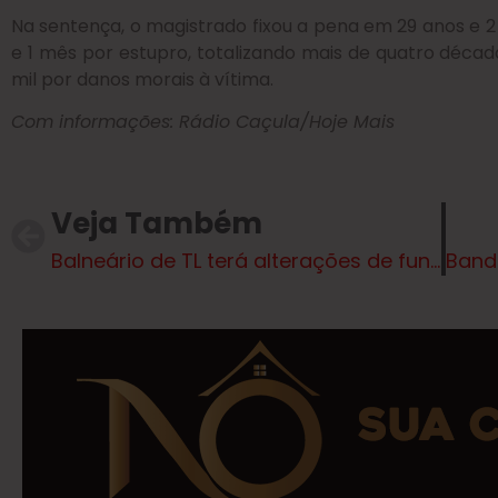
Na sentença, o magistrado fixou a pena em 29 anos e 2
e 1 mês por estupro, totalizando mais de quatro déca
mil por danos morais à vítima.
Com informações: Rádio Caçula/Hoje Mais
Veja Também
Balneário de TL terá alterações de funcionamento entre 22/04 e 11/05. Entenda