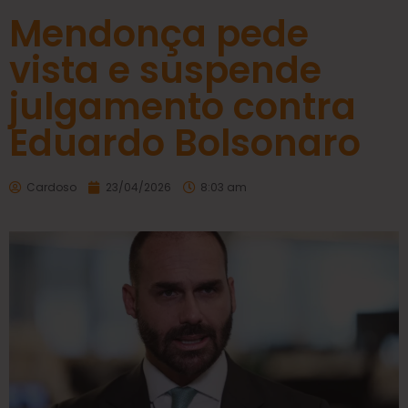
Mendonça pede
vista e suspende
julgamento contra
Eduardo Bolsonaro
Cardoso
23/04/2026
8:03 am