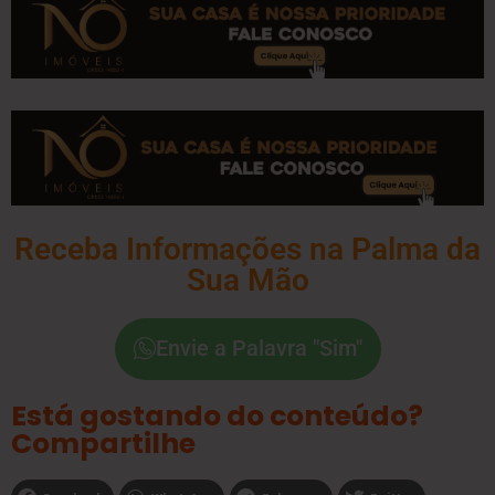
Receba Informações na Palma da
Sua Mão
Envie a Palavra "Sim"
Está gostando do conteúdo?
Compartilhe