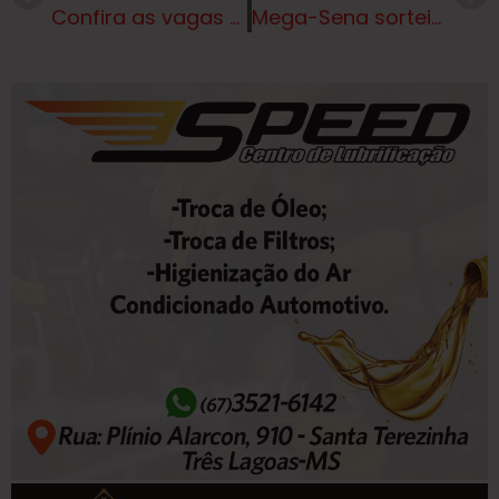
Confira as vagas de emprego nesta quinta-feira em Três Lagoas e região
Mega-Sena sorteia nesta quinta-feira prêmio acumulado em R$ 70 milhões