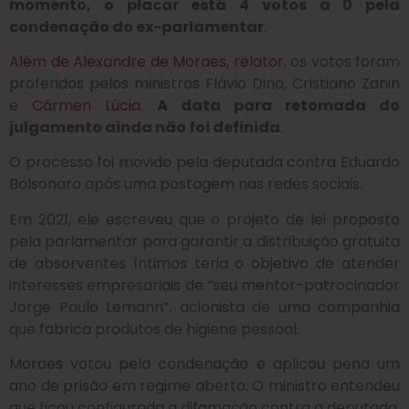
momento, o placar está 4 votos a 0 pela
condenação do ex-parlamentar
.
Além de Alexandre de Moraes, relator
, os votos foram
proferidos pelos ministros Flávio Dino, Cristiano Zanin
e
Cármen Lúcia
.
A data para retomada do
julgamento ainda não foi definida
.
O processo foi movido pela deputada contra Eduardo
Bolsonaro após uma postagem nas redes sociais.
Em 2021, ele escreveu que o projeto de lei proposto
pela parlamentar para garantir a distribuição gratuita
de absorventes íntimos teria o objetivo de atender
interesses empresariais de “seu mentor-patrocinador
Jorge Paulo Lemann”, acionista de uma companhia
que fabrica produtos de higiene pessoal.
Moraes votou pela condenação e aplicou pena um
ano de prisão em regime aberto. O ministro entendeu
que ficou configurada a difamação contra a deputada.