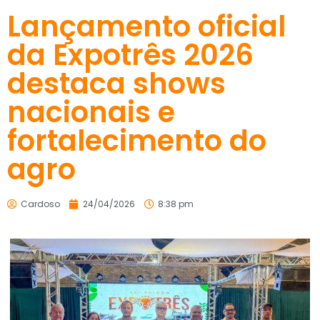
Lançamento oficial
da Expotrês 2026
destaca shows
nacionais e
fortalecimento do
agro
Cardoso
24/04/2026
8:38 pm